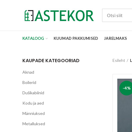
KATALOOG
KUUMAD PAKKUMISED
JARELMAKS
KAUPADE KATEGOORIAD
Esileht
L
Aknad
Boilerid
-4%
Dušikabiinid
Kodu ja aed
Männiuksed
Metalluksed