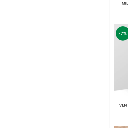
MI
-7%
VEN