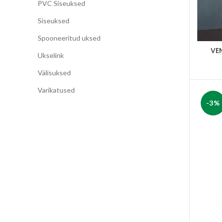
PVC Siseuksed
Siseuksed
Spooneeritud uksed
VEN
Ukselink
Välisuksed
Varikatused
-3%