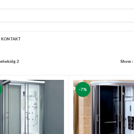
KONTAKT
ehekülg 2
Show
-7%