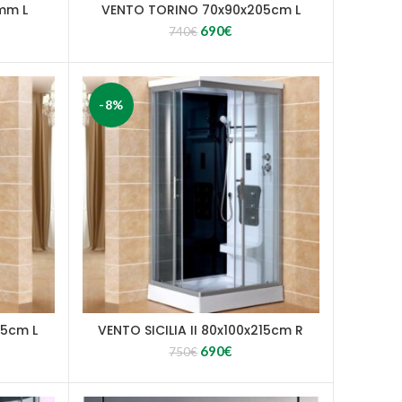
mm L
VENTO TORINO 70x90x205cm L
ent
Algne
Current
690
€
740
€
hind
price
oli:
is:
.
740€.
690€.
-8%
15cm L
VENTO SICILIA II 80x100x215cm R
ent
Algne
Current
690
€
750
€
hind
price
oli:
is:
.
750€.
690€.